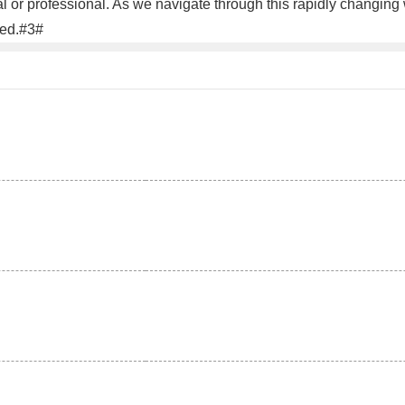
l or professional. As we navigate through this rapidly changing w
eed.#3#