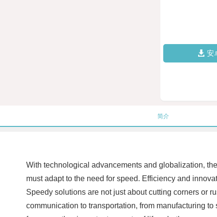
安
简介
With technological advancements and globalization, the 
must adapt to the need for speed. Efficiency and innova
Speedy solutions are not just about cutting corners or ru
communication to transportation, from manufacturing to s