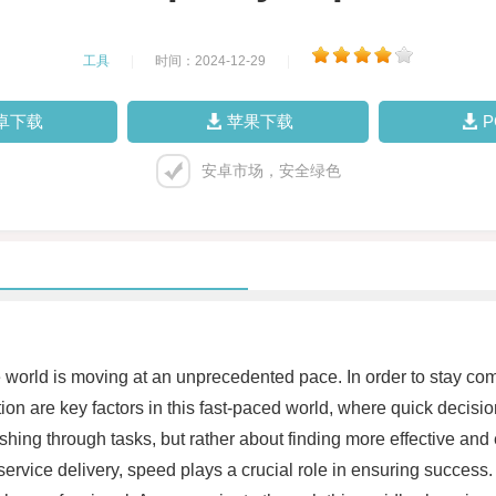
工具
|
时间：2024-12-29
|
卓下载
苹果下载
安卓市场，安全绿色
world is moving at an unprecedented pace. In order to stay comp
tion are key factors in this fast-paced world, where quick decis
shing through tasks, but rather about finding more effective and 
ervice delivery, speed plays a crucial role in ensuring success.