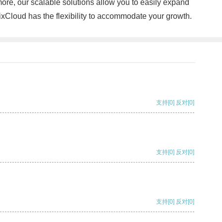
ore, our scalable solutions allow you to easily expand
ixCloud has the flexibility to accommodate your growth.
支持
[0]
反对
[0]
支持
[0]
反对
[0]
支持
[0]
反对
[0]