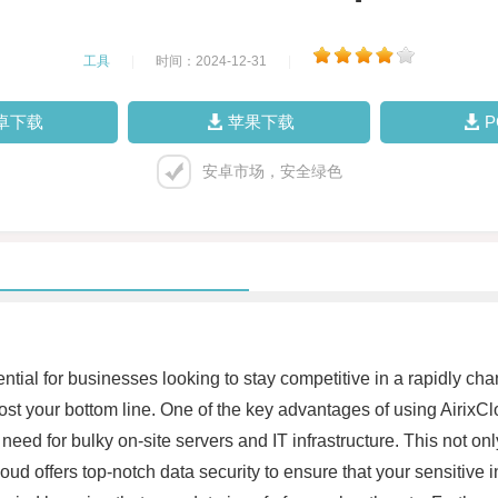
工具
|
时间：2024-12-31
|
卓下载
苹果下载
安卓市场，安全绿色
ntial for businesses looking to stay competitive in a rapidly c
st your bottom line. One of the key advantages of using AirixClo
eed for bulky on-site servers and IT infrastructure. This not on
oud offers top-notch data security to ensure that your sensitive 