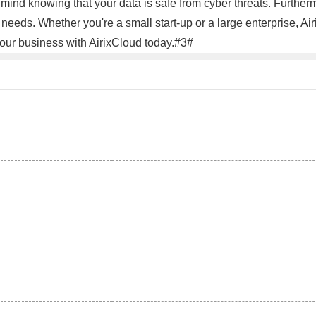
ind knowing that your data is safe from cyber threats. Furtherm
eeds. Whether you're a small start-up or a large enterprise, Air
 your business with AirixCloud today.#3#