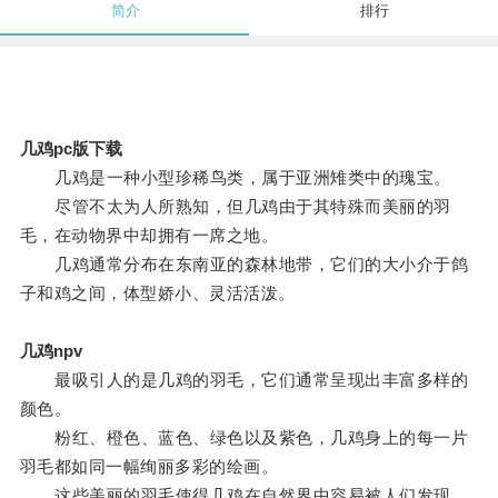
简介
排行
几鸡pc版下载
几鸡是一种小型珍稀鸟类，属于亚洲雉类中的瑰宝。
尽管不太为人所熟知，但几鸡由于其特殊而美丽的羽
毛，在动物界中却拥有一席之地。
几鸡通常分布在东南亚的森林地带，它们的大小介于鸽
子和鸡之间，体型娇小、灵活活泼。
几鸡npv
最吸引人的是几鸡的羽毛，它们通常呈现出丰富多样的
颜色。
粉红、橙色、蓝色、绿色以及紫色，几鸡身上的每一片
羽毛都如同一幅绚丽多彩的绘画。
这些美丽的羽毛使得几鸡在自然界中容易被人们发现，