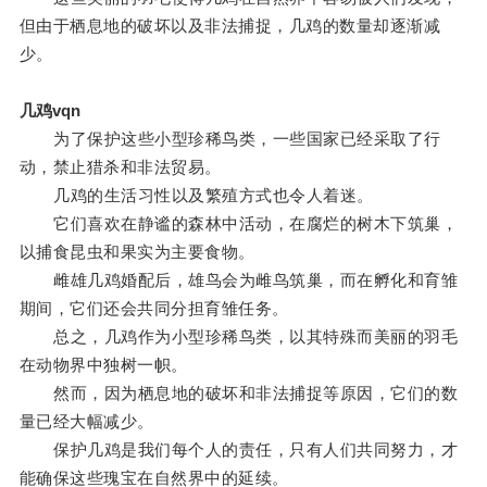
但由于栖息地的破坏以及非法捕捉，几鸡的数量却逐渐减
少。
几鸡vqn
为了保护这些小型珍稀鸟类，一些国家已经采取了行
动，禁止猎杀和非法贸易。
几鸡的生活习性以及繁殖方式也令人着迷。
它们喜欢在静谧的森林中活动，在腐烂的树木下筑巢，
以捕食昆虫和果实为主要食物。
雌雄几鸡婚配后，雄鸟会为雌鸟筑巢，而在孵化和育雏
期间，它们还会共同分担育雏任务。
总之，几鸡作为小型珍稀鸟类，以其特殊而美丽的羽毛
在动物界中独树一帜。
然而，因为栖息地的破坏和非法捕捉等原因，它们的数
量已经大幅减少。
保护几鸡是我们每个人的责任，只有人们共同努力，才
能确保这些瑰宝在自然界中的延续。