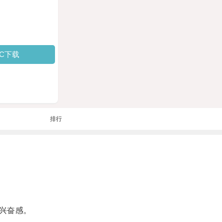
PC下载
排行
兴奋感。