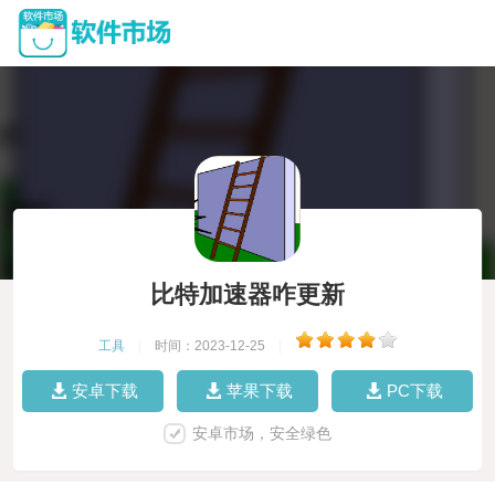
比特加速器咋更新
工具
|
时间：2023-12-25
|
安卓下载
苹果下载
PC下载
安卓市场，安全绿色