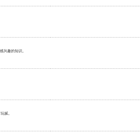
。
己感兴趣的知识。
有玩腻。