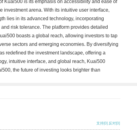
 of Kuai500 is its emphasis on accessibility and ease of
investment arena. With its intuitive user interface,
th lies in its advanced technology, incorporating
 and risk tolerance. The platform provides detailed
ai500 boasts a global reach, allowing investors to tap
diverse sectors and emerging economies. By diversifying
 has redefined the investment landscape, offering a
ogy, intuitive interface, and global reach, Kuai500
500, the future of investing looks brighter than
支持
[0]
反对
[0]