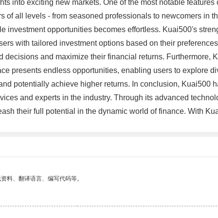
ights into exciting new markets. One of the most notable features
 of all levels - from seasoned professionals to newcomers in the 
le investment opportunities becomes effortless. Kuai500's streng
sers with tailored investment options based on their preferences
decisions and maximize their financial returns. Furthermore, Ku
ace presents endless opportunities, enabling users to explore 
sk and potentially achieve higher returns. In conclusion, Kuai500
novices and experts in the industry. Through its advanced technol
 their full potential in the dynamic world of finance. With Kuai
找资料、翻译语言、编写代码等。