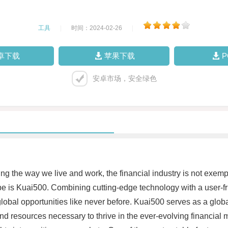
工具
|
时间：2024-02-26
|
卓下载
苹果下载
安卓市场，安全绿色
ng the way we live and work, the financial industry is not exemp
is Kuai500. Combining cutting-edge technology with a user-frie
obal opportunities like never before. Kuai500 serves as a global
nd resources necessary to thrive in the ever-evolving financial 