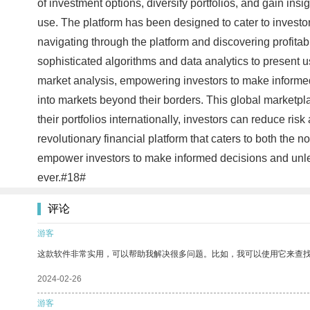
of investment options, diversify portfolios, and gain ins
use. The platform has been designed to cater to investors
navigating through the platform and discovering profitab
sophisticated algorithms and data analytics to present u
market analysis, empowering investors to make informed 
into markets beyond their borders. This global marketpl
their portfolios internationally, investors can reduce ri
revolutionary financial platform that caters to both the 
empower investors to make informed decisions and unleash
ever.#18#
评论
游客
这款软件非常实用，可以帮助我解决很多问题。比如，我可以使用它来查
2024-02-26
游客