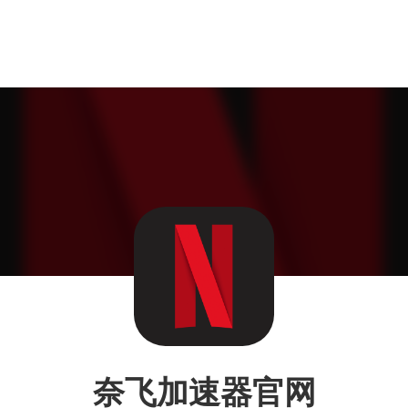
奈飞加速器官网