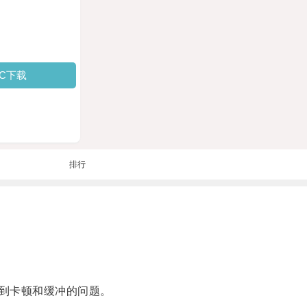
PC下载
排行
到卡顿和缓冲的问题。