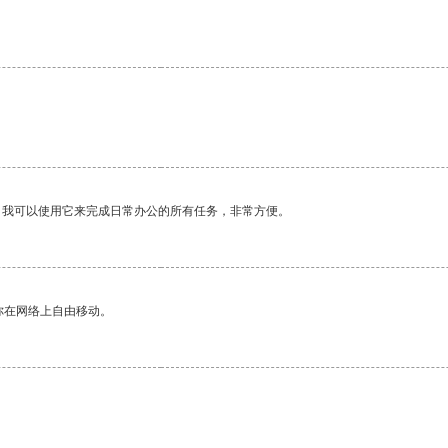
。我可以使用它来完成日常办公的所有任务，非常方便。
你在网络上自由移动。