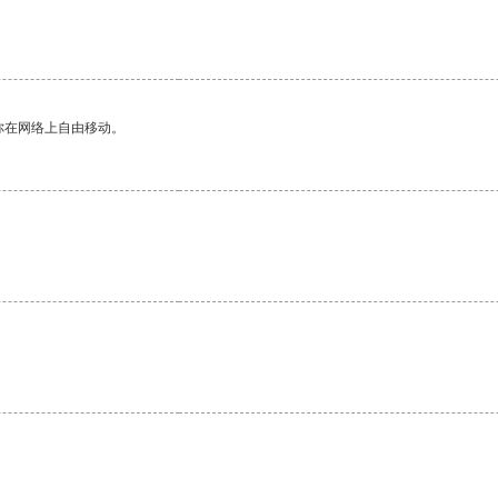
你在网络上自由移动。