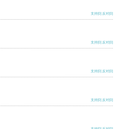
支持
[0]
反对
[0]
支持
[0]
反对
[0]
支持
[0]
反对
[0]
支持
[0]
反对
[0]
支持
[0]
反对
[0]