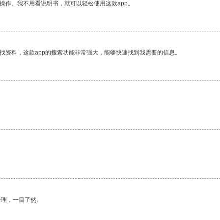
操作。我不用看说明书，就可以轻松使用这款app。
找资料，这款app的搜索功能非常强大，能够快速找到我需要的信息。
合理，一目了然。