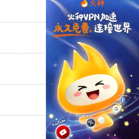
支持
[0]
反对
[0]
支持
[0]
反对
[0]
支持
[0]
反对
[0]
支持
[0]
反对
[0]