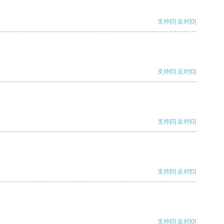
支持
[0]
反对
[0]
支持
[0]
反对
[0]
支持
[0]
反对
[0]
支持
[0]
反对
[0]
支持
[0]
反对
[0]