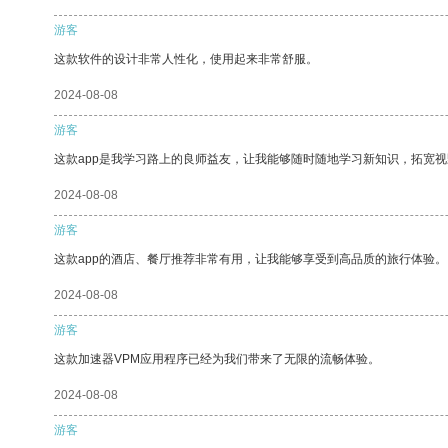
游客
这款软件的设计非常人性化，使用起来非常舒服。
2024-08-08
游客
这款app是我学习路上的良师益友，让我能够随时随地学习新知识，拓宽视
2024-08-08
游客
这款app的酒店、餐厅推荐非常有用，让我能够享受到高品质的旅行体验。
2024-08-08
游客
这款加速器VPM应用程序已经为我们带来了无限的流畅体验。
2024-08-08
游客