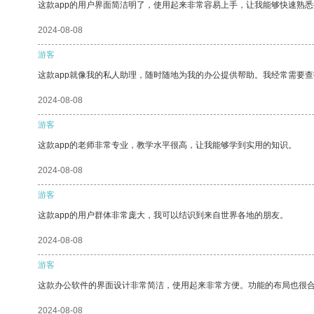
这款app的用户界面简洁明了，使用起来非常容易上手，让我能够快速熟悉
2024-08-08
游客
这款app就像我的私人助理，随时随地为我的办公提供帮助。我经常需要查
2024-08-08
游客
这款app的老师非常专业，教学水平很高，让我能够学到实用的知识。
2024-08-08
游客
这款app的用户群体非常庞大，我可以结识到来自世界各地的朋友。
2024-08-08
游客
这款办公软件的界面设计非常简洁，使用起来非常方便。功能的布局也很
2024-08-08