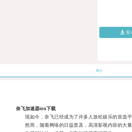
安
简介
奈飞加速器ios下载
现如今，奈飞已经成为了许多人放松娱乐的首选平
然而，随着网络的日益普及，高清影视内容的大量传