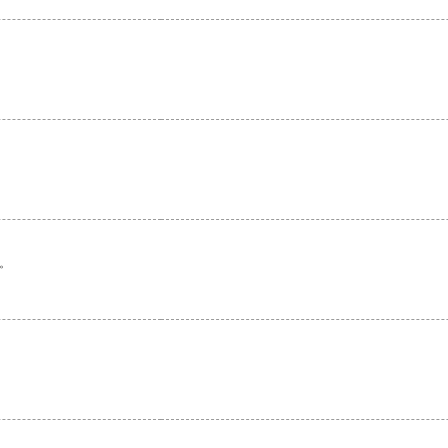
。
。
。