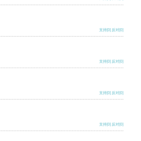
支持
[0]
反对
[0]
支持
[0]
反对
[0]
支持
[0]
反对
[0]
支持
[0]
反对
[0]