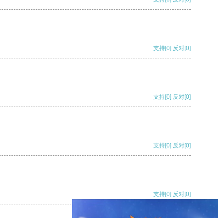
支持
[0]
反对
[0]
支持
[0]
反对
[0]
支持
[0]
反对
[0]
支持
[0]
反对
[0]