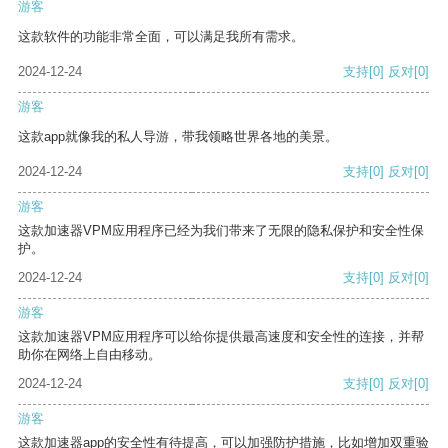
游客
这款软件的功能非常全面，可以满足我所有需求。
2024-12-24
支持
[0]
反对
[0]
游客
这款app就像我的私人导游，带我领略世界各地的美景。
2024-12-24
支持
[0]
反对
[0]
游客
这款加速器VPM应用程序已经为我们带来了无限的隐私保护和安全性保
护。
2024-12-24
支持
[0]
反对
[0]
游客
这款加速器VPM应用程序可以给你提供最高速度和安全性的连接，并帮
助你在网络上自由移动。
2024-12-24
支持
[0]
反对
[0]
游客
这款加速器app的安全性有待提高，可以加强防护措施，比如增加双重验