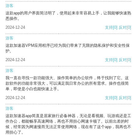
游客
这款app的用户界面简洁明了，使用起来非常容易上手，让我能够快速熟
悉操作。
2024-12-24
支持
[0]
反对
[0]
游客
这款加速器VPM应用程序已经为我们带来了无限的隐私保护和安全性保
护。
2024-12-24
支持
[0]
反对
[0]
游客
我一直在寻找一款功能强大、操作简单的办公软件，终于找到了它。这
款软件的功能非常强大，可以满足我日常办公的所有需求。操作也很简
单，即使是小白也能快速上手。
2024-12-24
支持
[0]
反对
[0]
游客
这款加速器app简直是居家旅行必备神器，无论是看视频、玩游戏还是工
作办公，都能畅享高速网络，再也不用担心网速卡顿了。以前出差的时
候，经常因为网速慢而无法正常使用网络，现在有了这个app，我再也不
用担心了。