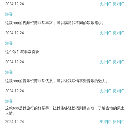
2024-12-24
支持
[0]
反对
[0]
游客
这款app的视频资源非常丰富，可以满足我不同的娱乐需求。
2024-12-24
支持
[0]
反对
[0]
游客
这个软件我非常喜欢
2024-12-24
支持
[0]
反对
[0]
游客
这款app的音乐资源非常优质，可以让我尽情享受音乐的魅力。
2024-12-24
支持
[0]
反对
[0]
游客
这款app是我旅行的好帮手，让我能够轻松找到目的地，了解当地的风土
人情。
2024-12-24
支持
[0]
反对
[0]