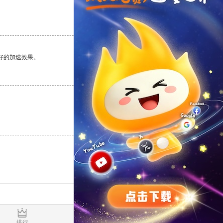
支持
[0]
反对
[0]
好的加速效果。
支持
[0]
反对
[0]
支持
[0]
反对
[0]
0.704644s
排行
推荐