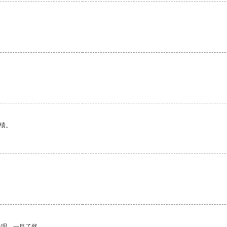
。
绩。
合理，一目了然。