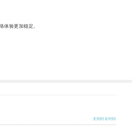
络体验更加稳定。
支持
[0]
反对
[0]