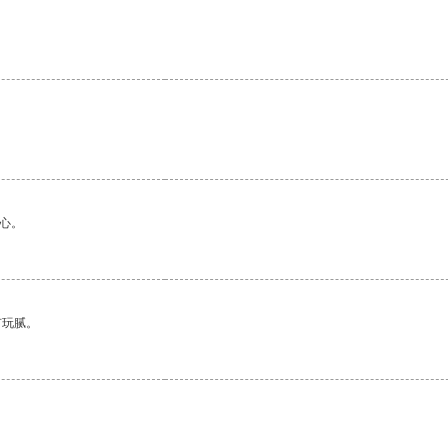
心。
有玩腻。