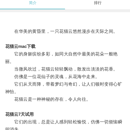
简介
排行
在华美的黄昏里，一只花猫云悠然漫步在天际之间。
花猫云mac下载
它的身躯缤纷多彩，如同大自然中最美的花朵一般艳
丽。
当微风吹过，花猫云轻轻飘动，散发出淡淡的花香。
仿佛是一位花仙子的灵魂，从花海中走来。
它们从天而降，带着梦幻与奇幻，让人们顿时变得心旷
神怡。
花猫云是一种神秘的存在，令人向往。
花猫云7天试用
它们的出现，总是让人感到轻松愉悦，仿佛一切烦恼瞬
间消失。